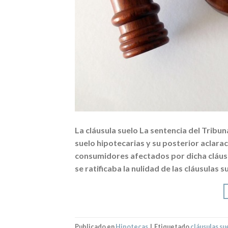
La cláusula suelo La sentencia del Tribu
suelo hipotecarias y su posterior aclara
consumidores afectados por dicha cláusu
se ratificaba la nulidad de las cláusulas s
Publicado en
Hipotecas
|
Etiquetado
cláusulas su