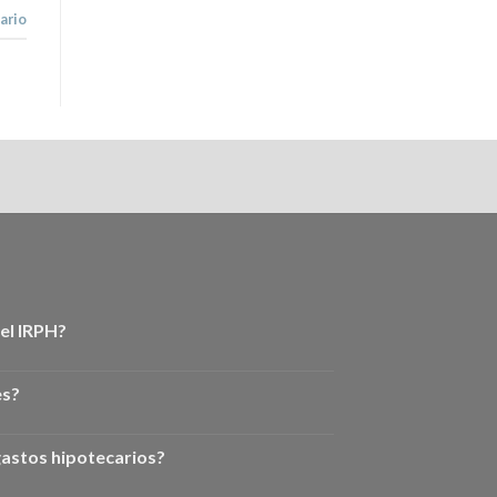
ario
el IRPH?
es?
astos hipotecarios?