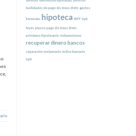
derecho
devolución hipotecas
divorcio
facilidades de pago els meus drets
gastos
hipoteca
herencias
IRPF
irph
leyes
plazos pago els meus drets
préstamo hipotecario
reclamaciones
recuperar dinero bancos
separación
testamento
índice bancario
mo
irph
nes
ce,
ario