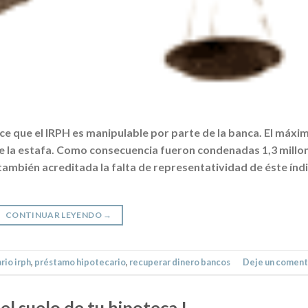
ce que el IRPH es manipulable por parte de la banca. El máxi
e la estafa. Como consecuencia fueron condenadas 1,3 millo
también acreditada la falta de representatividad de éste índi
CONTINUAR LEYENDO
→
rio irph
,
préstamo hipotecario
,
recuperar dinero bancos
Deje un coment
el suelo de tu hipoteca !