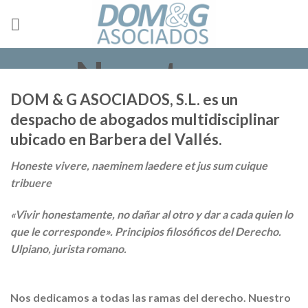
Skip
to
content
Nosotros
DOM & G ASOCIADOS, S.L. es un
despacho de abogados multidisciplinar
ubicado en Barbera del Vallés.
Honeste vivere, naeminem laedere et jus sum cuique
tribuere
«Vivir honestamente, no dañar al otro y dar a cada quien lo
que le corresponde». Principios filosóficos del Derecho.
Ulpiano, jurista romano.
Nos dedicamos a todas las ramas del derecho. Nuestro